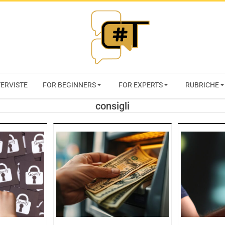
RIVISTA
TERVISTE
FOR BEGINNERS
FOR EXPERTS
RUBRICHE
CYBERSECURI
consigli
TRENDS