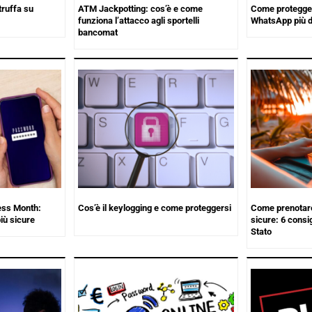
ruffa su
ATM Jackpotting: cos’è e come
Come proteggers
funziona l’attacco agli sportelli
WhatsApp più d
bancomat
ess Month:
Cos’è il keylogging e come proteggersi
Come prenotare
iù sicure
sicure: 6 consig
Stato