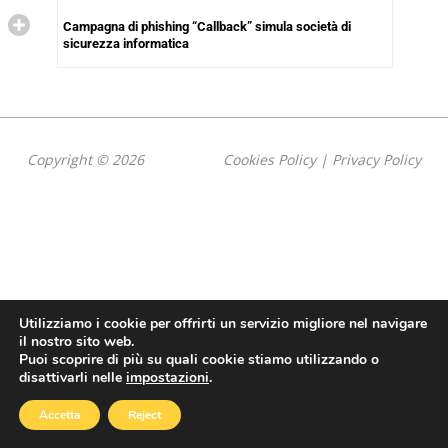
Campagna di phishing “Callback” simula società di
sicurezza informatica
Copyright © 2026
Cookies Policy
|
Privacy Policy
Utilizziamo i cookie per offrirti un servizio migliore nel navigare
il nostro sito web.
Puoi scoprire di più su quali cookie stiamo utilizzando o
disattivarli nelle
impostazioni
.
Accetta
Reject