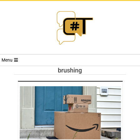
RIVISTA
Menu
CYBERSECURI
brushing
TRENDS