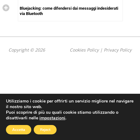
Bluejacking: come difendersi dai messaggi indesiderati
via Bluetooth
Copyright © 2026
Cookies Policy
|
Privacy Policy
Utilizziamo i cookie per offrirti un servizio migliore nel navigare
il nostro sito web.
Puoi scoprire di più su quali cookie stiamo utilizzando o
disattivarli nelle
impostazioni
.
Accetta
Reject