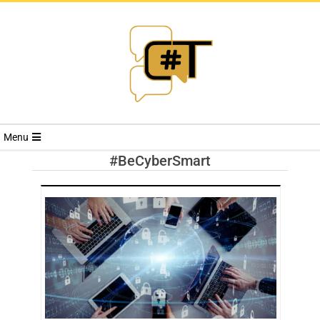
RIVISTA
Menu
CYBERSECURI
#BeCyberSmart
TRENDS