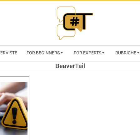
RIVISTA
TERVISTE
FOR BEGINNERS
FOR EXPERTS
RUBRICHE
CYBERSECURI
BeaverTail
TRENDS