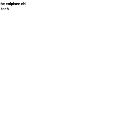
che colpisce chi
e tech