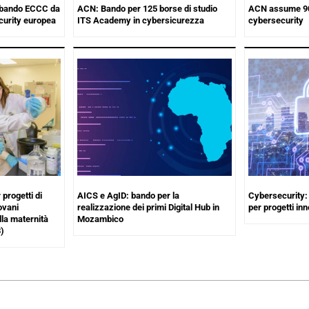
 bando ECCC da
ACN: Bando per 125 borse di studio
ACN assume 90 
curity europea
ITS Academy in cybersicurezza
cybersecurity
progetti di
AICS e AgID: bando per la
Cybersecurity: 
ovani
realizzazione dei primi Digital Hub in
per progetti inn
alla maternità
Mozambico
)