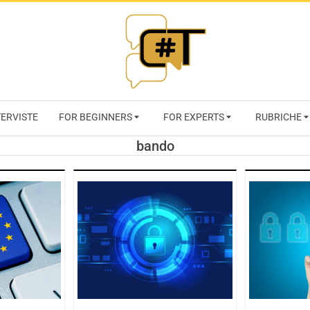
RIVISTA
TERVISTE
FOR BEGINNERS
FOR EXPERTS
RUBRICHE
CYBERSECURI
bando
TRENDS