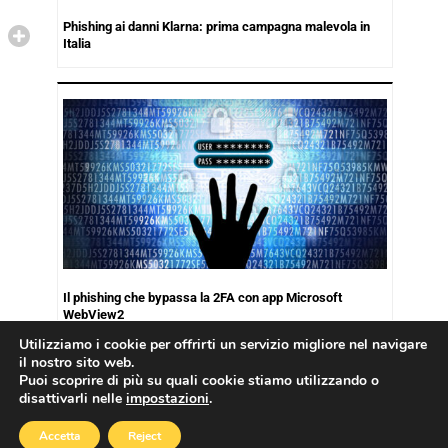
Phishing ai danni Klarna: prima campagna malevola in
Italia
Il phishing che bypassa la 2FA con app Microsoft
WebView2
Utilizziamo i cookie per offrirti un servizio migliore nel navigare
il nostro sito web.
Puoi scoprire di più su quali cookie stiamo utilizzando o
disattivarli nelle
impostazioni
.
Copyright © 2026
Cookies Policy
|
Privacy Policy
Accetta
Reject