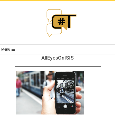
RIVISTA
Menu
CYBERSECURI
AllEyesOnISIS
TRENDS