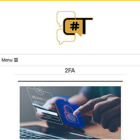
RIVISTA
Menu
CYBERSECURI
2FA
TRENDS