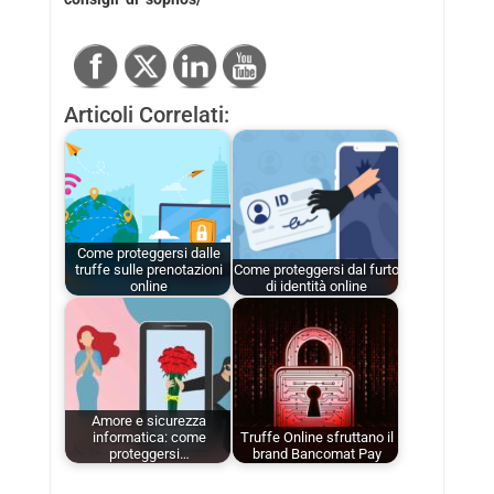
Articoli Correlati:
Come proteggersi dalle
truffe sulle prenotazioni
Come proteggersi dal furto
online
di identità online
Amore e sicurezza
informatica: come
Truffe Online sfruttano il
proteggersi…
brand Bancomat Pay