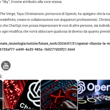
 “Sky”, il nome attribuito alla voce stessa.
 The Verge, Taya Christianson, portavoce di OpenAI, ha spiegato che la n
 predefinite, create in collaborazione con doppiatori professionisti. Christ
 che ChatGpt non possa impersonare le voci di altre persone, sia individ
o ogni modifica che vorrà sbloccare qualcosa di diverso da quanto previst
anale_tecnologia/notizie/future_tech/2024/07/31/openai-rilascia-la-m
_6735af77-a449-4a35-985a-1b0277d35f21.html
i: