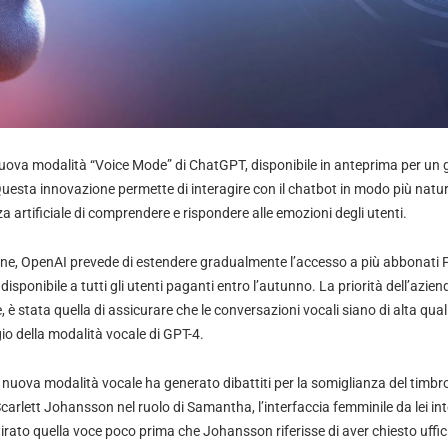
uova modalità “Voice Mode” di ChatGPT, disponibile in anteprima per un 
Questa innovazione permette di interagire con il chatbot in modo più natura
za artificiale di comprendere e rispondere alle emozioni degli utenti.
ne, OpenAI prevede di estendere gradualmente l’accesso a più abbonati Plu
disponibile a tutti gli utenti paganti entro l’autunno. La priorità dell’azi
, è stata quella di assicurare che le conversazioni vocali siano di alta quali
io della modalità vocale di GPT-4.
 nuova modalità vocale ha generato dibattiti per la somiglianza del timbr
 Scarlett Johansson nel ruolo di Samantha, l’interfaccia femminile da lei int
irato quella voce poco prima che Johansson riferisse di aver chiesto uffi