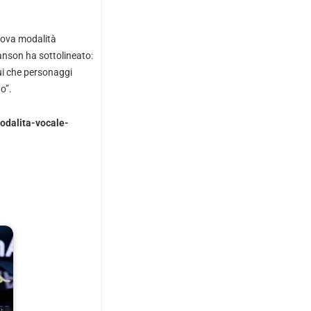
uova modalità
ianson ha sottolineato:
ui che personaggi
o”.
odalita-vocale-