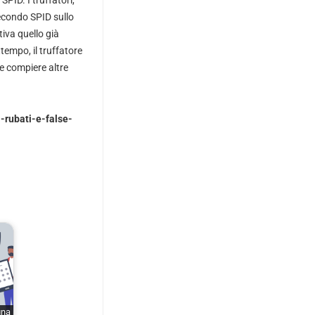
SPID. I truffatori,
secondo SPID sullo
iva quello già
attempo, il truffatore
 e compiere altre
-rubati-e-false-
gna