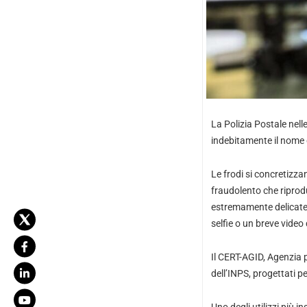
La Polizia Postale nel
indebitamente il nome d
Le frodi si concretizza
fraudolento che riprodu
estremamente delicate: 
selfie o un breve video 
Il CERT-AGID, Agenzia pe
dell’INPS, progettati p