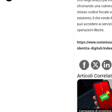
Uno degli utilizzi più i
sfruttando una vulnerab
stesso codice fiscale u
esistente, il che rende i
può accedere ai servizi
operazioni illecite.
https://www.commissa
identita-digitali/inde
Articoli Correlat
Campagna di smishing