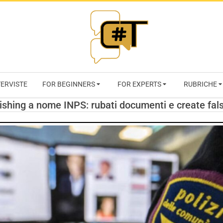
RIVISTA
TERVISTE
FOR BEGINNERS
FOR EXPERTS
RUBRICHE
CYBERSECURI
hing a nome INPS: rubati documenti e create false 
TRENDS