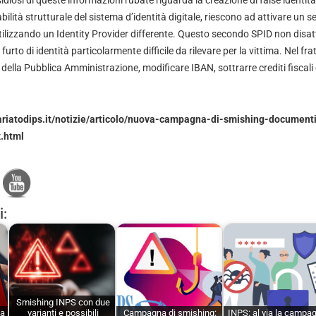
nsidiosi di queste informazioni rubate riguarda la creazione di false identità 
ilità strutturale del sistema d’identità digitale, riescono ad attivare un 
tilizzando un Identity Provider differente. Questo secondo SPID non disatt
l furto di identità particolarmente difficile da rilevare per la vittima. Nel fr
 della Pubblica Amministrazione, modificare IBAN, sottrarre crediti fiscali
riatodips.it/notizie/articolo/nuova-campagna-di-smishing-documenti
x.html
i:
Smishing INPS con due
 a
varianti e possibili
Campagna di smishing:
INPS: al via la campa