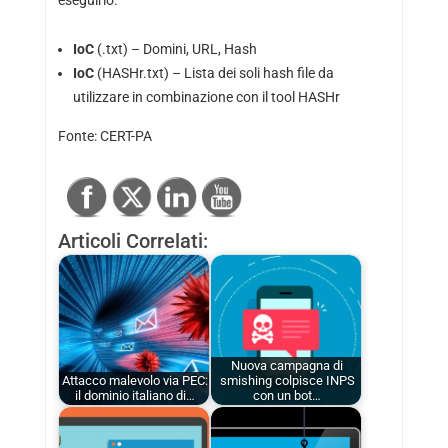
IoC
(
.txt
) – Domini, URL, Hash
IoC
(
HASHr.txt
) – Lista dei soli hash file da
utilizzare in combinazione con il tool
HASHr
Fonte:
CERT-PA
Articoli Correlati:
Nuova campagna di
Attacco malevolo via PEC:
smishing colpisce INPS
il dominio italiano di…
con un bot…