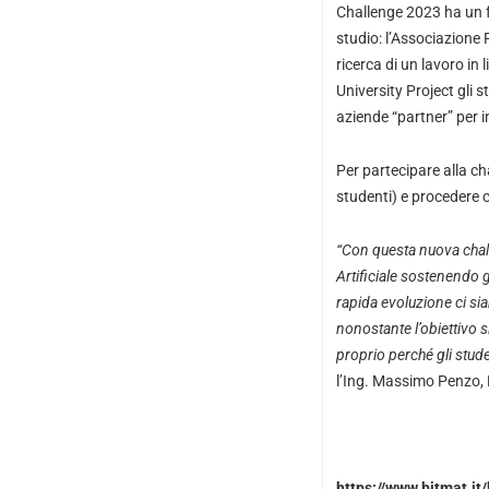
Challenge 2023 ha un fo
studio: l’Associazione 
ricerca di un lavoro in 
University Project gli 
aziende “partner” per ini
Per partecipare alla cha
studenti) e procedere c
“Con questa nuova chall
Artificiale sostenendo g
rapida evoluzione
ci si
nonostante l’obiettivo s
proprio perché gli stude
l’Ing. Massimo Penzo, 
https://www.bitmat.it