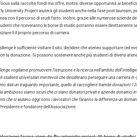
cus sulla raccolta fondi ma offre, inoltre, diverse opportunità ai beneficia
Fly University Project aiuterà gli studenti anche nella fase post lauream, p
linea con il percorso di studi fatto. Inoltre, grazie alle numerose aziende de
studenti che riceveranno le borse di studio potranno essere direttamente se
ziare lì il proprio percorso di carriera.
llenge è sufficiente visitare il
sito
, decidere che ateneo supportare (ed e
on la donazione. Si possono sostenere anche più studenti di diversi atene
enge vogliamo promuovere l’istruzione e la ricerca nell’ambito dell’Intellig
li studenti universitari meritevoli che desiderano perseguire una carriera i
amo dati un traguardo importante, quello di raccogliere tramite donazioni 1
ia ambizioso siamo sicuri che ci siano donatori privati e aziende donatrici in
nti che si aiutano oggi sono i lavoratori che faranno la differenza un doman
Presidente e fondatore dell’Associazione
.
/blog/news/laurea-stem-da-fly-university-project-40-borse-di-studio/