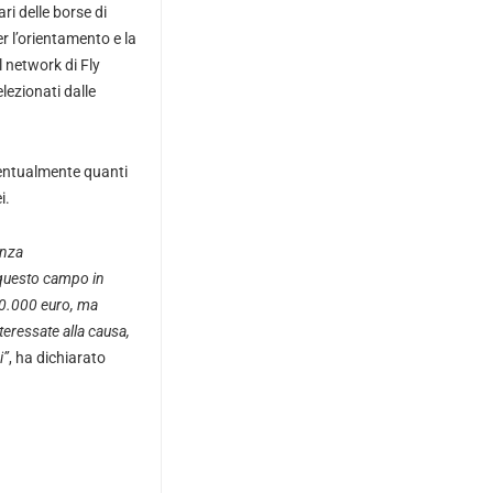
ri delle borse di
er l’orientamento e la
l network di Fly
lezionati dalle
ventualmente quanti
i.
enza
n questo campo in
20.000 euro, ma
teressate alla causa,
i”
, ha dichiarato