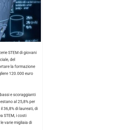
aterie STEM di giovani
ciale, del
ortare la formazione
gliere 120.000 euro
i bassi e scoraggianti
testano al 25,8% per
l 36,8% di laureati, di
ea STEM, i costi
 varie migliaia di