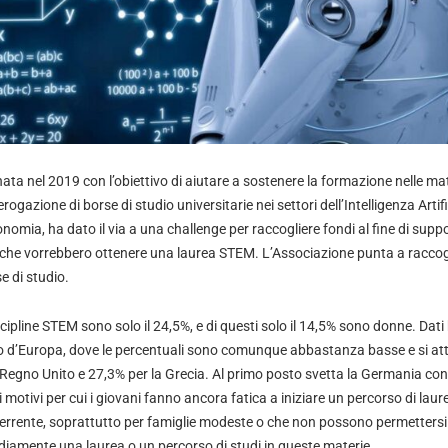
 nata nel 2019 con l’obiettivo di aiutare a sostenere la formazione nelle m
erogazione di borse di studio universitarie nei settori dell’Intelligenza Artifi
omia, ha dato il via a una challenge per raccogliere fondi al fine di supp
ltà che vorrebbero ottenere una laurea STEM. L’Associazione punta a racco
e di studio.
 discipline STEM sono solo il 24,5%, e di questi solo il 14,5% sono donne. Dat
esto d’Europa, dove le percentuali sono comunque abbastanza basse e si at
l Regno Unito e 27,3% per la Grecia. Al primo posto svetta la Germania con i
i motivi per cui i giovani fanno ancora fatica a iniziare un percorso di laur
rrente, soprattutto per famiglie modeste o che non possono permettersi le
diamente una laurea o un percorso di studi in queste materie.