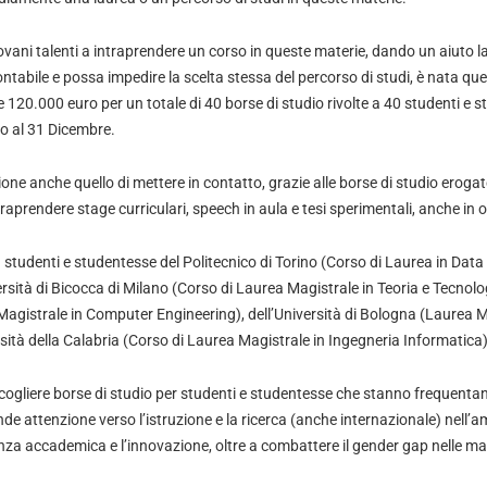
iovani talenti a intraprendere un corso in queste materie, dando un aiuto l
tabile e possa impedire la scelta stessa del percorso di studi, è nata qu
re 120.000 euro per un totale di 40 borse di studio rivolte a 40 studenti e 
ino al 31 Dicembre.
ione anche quello di mettere in contatto, grazie alle borse di studio eroga
traprendere stage curriculari, speech in aula e tesi sperimentali, anche in o
a studenti e studentesse del Politecnico di Torino (Corso di Laurea in Dat
ersità di Bicocca di Milano (Corso di Laurea Magistrale in Teoria e Tecnologi
Magistrale in Computer Engineering), dell’Università di Bologna (Laurea M
rsità della Calabria (Corso di Laurea Magistrale in Ingegneria Informatica)
ccogliere borse di studio per studenti e studentesse che stanno frequentan
 attenzione verso l’istruzione e la ricerca (anche internazionale) nell’amb
za accademica e l’innovazione, oltre a combattere il gender gap nelle m