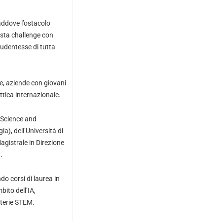
addove l’ostacolo
esta challenge con
studentesse di tutta
te, aziende con giovani
ttica internazionale.
a Science and
a), dell’Università di
agistrale in Direzione
.
do corsi di laurea in
ito dell’IA,
aterie STEM.