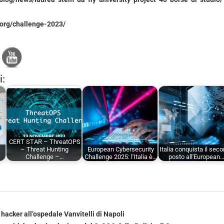
.org/challenge-2023/
i:
CERT STAR – ThreatOPS
– Threat Hunting
European Cybersecurity
Italia conquista il sec
Challenge –…
Challenge 2025: l'Italia è…
posto all'European
hacker all’ospedale Vanvitelli di Napoli