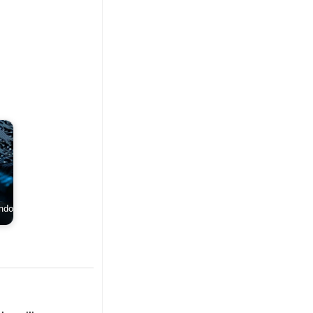
ondo
…