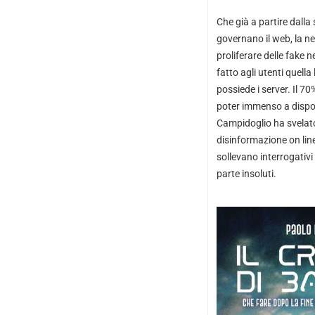
Che già a partire dalla
governano il web, la nec
proliferare delle fake 
fatto agli utenti quell
possiede i server. Il 7
poter immenso a disposi
Campidoglio ha svelato 
disinformazione on line
sollevano interrogativi 
parte insoluti.