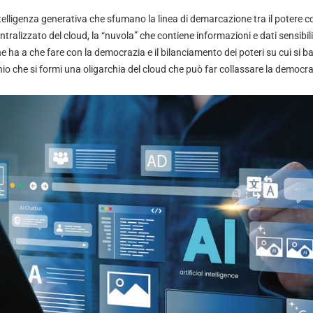
intelligenza generativa che sfumano la linea di demarcazione tra il potere
entralizzato del cloud, la “nuvola” che contiene informazioni e dati sensibil
 ha a che fare con la democrazia e il bilanciamento dei poteri su cui si ba
hio che si formi una oligarchia del cloud che può far collassare la democra