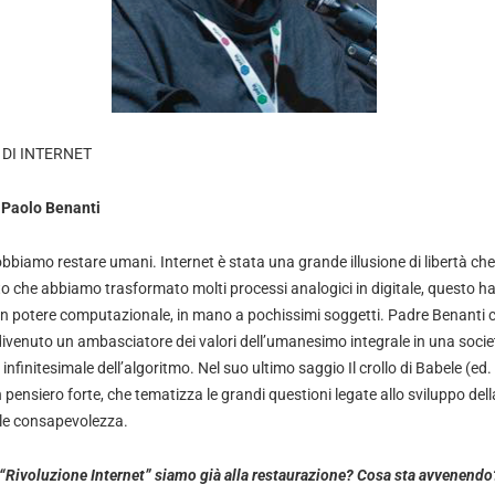
 DI INTERNET
Paolo Benanti
dobbiamo restare umani. Internet è stata una grande illusione di libertà che
o che abbiamo trasformato molti processi analogici in digitale, questo ha 
n potere computazionale, in mano a pochissimi soggetti. Padre Benanti c
divenuto un ambasciatore dei valori dell’umanesimo integrale in una soci
 infinitesimale dell’algoritmo. Nel suo ultimo saggio Il crollo di Babele (ed
pensiero forte, che tematizza le grandi questioni legate allo sviluppo del
ale consapevolezza.
“Rivoluzione Internet” siamo già alla restaurazione? Cosa sta avvenendo