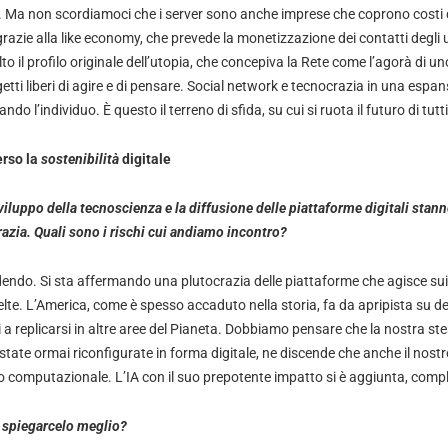
i. Ma non scordiamoci che i server sono anche imprese che coprono costi d
azie alla like economy, che prevede la monetizzazione dei contatti degli u
to il profilo originale dell’utopia, che concepiva la Rete come l’agorà di 
etti liberi di agire e di pensare. Social network e tecnocrazia in una espan
do l’individuo. È questo il terreno di sfida, su cui si ruota il futuro di tutti
erso la
sostenibilità
digitale
viluppo della tecnoscienza e la diffusione delle piattaforme digitali stan
azia. Quali sono i rischi cui andiamo incontro?
vedendo. Si sta affermando una plutocrazia delle piattaforme che agisce su
lte. L’America, come è spesso accaduto nella storia, fa da apripista su d
a replicarsi in altre aree del Pianeta. Dobbiamo pensare che la nostra st
state ormai riconfigurate in forma digitale, ne discende che anche il nostro
o computazionale. L’IA con il suo prepotente impatto si è aggiunta, compl
ò spiegarcelo meglio?