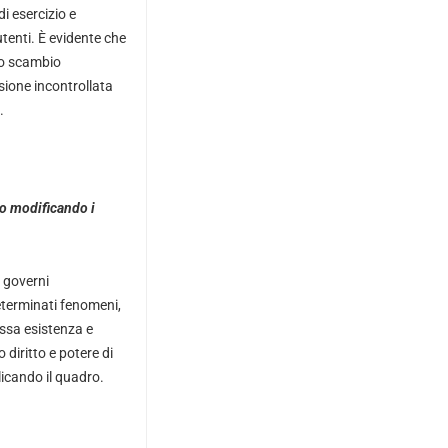
i esercizio e
tenti. È evidente che
uno scambio
sione incontrollata
.
no modificando i
i governi
eterminati fenomeni,
essa esistenza e
 diritto e potere di
icando il quadro.