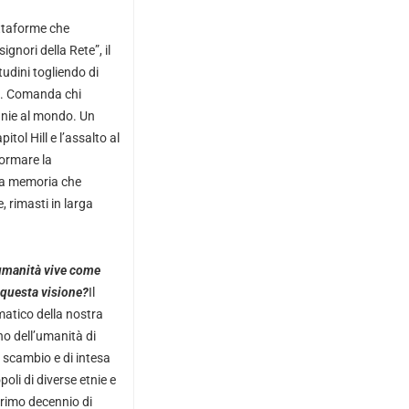
attaforme che
ignori della Rete”, il
udini togliendo di
et. Comanda chi
agnie al mondo. Un
ol Hill e l’assalto al
formare la
tra memoria che
, rimasti in larga
’umanità vive come
 questa visione?
Il
matico della nostra
no dell’umanità di
i scambio e di intesa
poli di diverse etnie e
primo decennio di