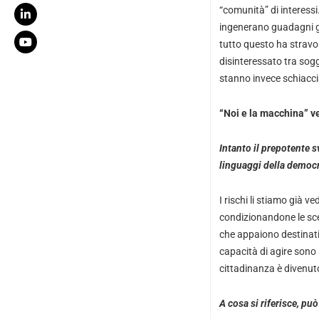
“comunità” di interess
ingenerano guadagni gr
tutto questo ha stravol
disinteressato tra sogg
stanno invece schiaccian
“Noi e la macchina” v
Intanto il prepotente s
linguaggi della democr
I rischi li stiamo già 
condizionandone le sce
che appaiono destinati 
capacità di agire sono 
cittadinanza è divenut
A cosa si riferisce, pu