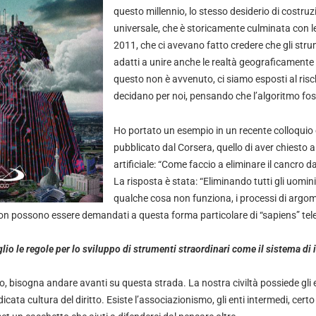
questo millennio, lo stesso desiderio di costru
universale, che è storicamente culminata con l
2011, che ci avevano fatto credere che gli strum
adatti a unire anche le realtà geograficamente 
questo non è avvenuto, ci siamo esposti al ris
decidano per noi, pensando che l’algoritmo fos
Ho portato un esempio in un recente colloquio 
pubblicato dal Corsera, quello di aver chiesto al
artificiale: “Come faccio a eliminare il cancro da
La risposta è stata: “Eliminando tutti gli uomi
qualche cosa non funziona, i processi di argo
non possono essere demandati a questa forma particolare di “sapiens” te
o le regole per lo sviluppo di strumenti straordinari come il sistema di in
o, bisogna andare avanti su questa strada. La nostra civiltà possiede gli 
ata cultura del diritto. Esiste l’associazionismo, gli enti intermedi, cert