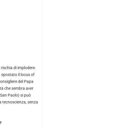
 rischia di implodere.
spostato il locus of
onsigliere del Papa
età che sembra aver
. San Paolo) si può
la tecnoscienza, senza
?