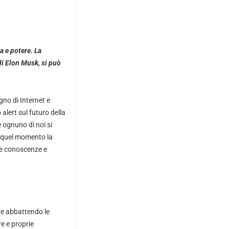
a e potere. La
di Elon Musk, si può
gno di Internet e
 alert sul futuro della
 ognuno di noi si
a quel momento la
tre conoscenze e
re abbattendo le
re e proprie