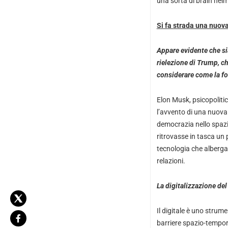
una sorta di brain helm
Si fa strada una nuova 
Appare evidente che si
rielezione di Trump, c
considerare come la f
Elon Musk, psicopolitica
l’avvento di una nuova e
democrazia nello spazi
ritrovasse in tasca un
tecnologia che alberga 
relazioni.
La digitalizzazione de
Il digitale è uno strum
barriere spazio-temporal