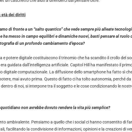
et un caschetto che aiuti a difenderci dal pensare oltre.
età dei diritti
amo di fronte a un “salto quantico” che vede sempre più alleate tecnologi
he ha messo in campo equilibri e dinamiche nuovi, basti pensare al ruolo 
otografia di un profondo cambiamento d’epoca?
 e potere digitale costituiscono il trinomio che ha scandito il crollo del so
ra guidata dall’intelligenza artificiale. Capitol Hill ha manifestato il primo
o digitale computazionale. La diffusione dello smartphone ha fatto sì che
 potere, mai avuto prima. Questo di fatto ci ha tolto autonomia, perché d
dentro di noi, si interpone tra il soggetto e le cose condizionando le nos
l quotidiano non avrebbe dovuto rendere la vita più semplice?
ento ambivalente. Pensiamo a quello che i social ci hanno consentito di fa
i, facilitando la condivisione di informazioni, opinioni e la creazioni di ve