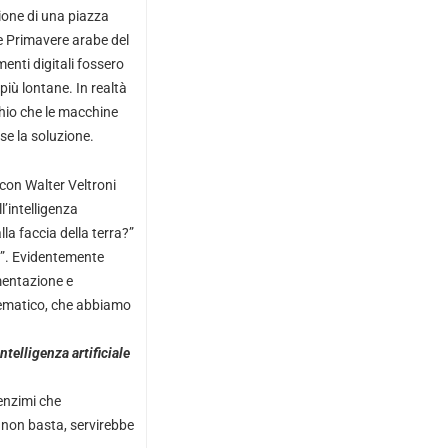
zione di una piazza
e Primavere arabe del
enti digitali fossero
più lontane. In realtà
chio che le macchine
se la soluzione.
con Walter Veltroni
l’intelligenza
lla faccia della terra?”
ni”. Evidentemente
mentazione e
lematico, che abbiamo
telligenza artificiale
enzimi che
o non basta, servirebbe