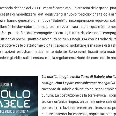
 seconda decade del 2000 il vento è cambiato. La crescita delle grandi pi
essità di monetizzare i dati degli utenti, il nuovo “petrolio” che fa gola ai “s
news, hanno generato una nuova “Babele” di incomprensioni, equivoci, solit
a libertà che dovrebbe sostanziare un mezzo straordinario, quale è Intern
0% è di proprietà di due compagnie di Seattle, il 100% di sole cinque comp
zione di pochi. Quanto è avvenuto nel 2021 negli USA con le rivolte di Capit
il potere delle piattaforme digitali capaci di mobilitare le masse e di tras
 in azioni reali, drammaticamente violente. Sono eventi fissati nella nos
etici e giuridici sulla censura e sulla regolamentazione dei contenuti in rete
Lei usa l’immagine della Torre di Babele, che l
castigo. Non Le pare eccessivamente negativa
racconto di Babele è divenuto nei secoli emble
cultura. La costruzione della torre evoca il sog
trovare un’unica lingua, un canale universale d
per tessere relazioni e creare un’alleanza tra po
culture. Internet ha espresso, soprattutto nel 