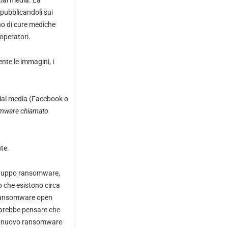
cial media. La
pubblicandoli sui
no di cure mediche
 operatori.
nte le immagini, i
ocial media (Facebook o
somware chiamato
te.
l gruppo ransomware,
o che esistono circa
(ransomware open
 farebbe pensare che
 il nuovo ransomware