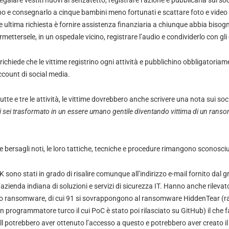
egalare vestiti nuovi ai senzatetto, registrare l’azione e pubblicarla sui so
o e consegnarlo a cinque bambini meno fortunati e scattare foto e video 
e ultima richiesta è fornire assistenza finanziaria a chiunque abbia bisog
ettersele, in un ospedale vicino, registrare l’audio e condividerlo con gli
chiede che le vittime registrino ogni attività e pubblichino obbligatoriame
account di social media.
tte e tre le attività, le vittime dovrebbero anche scrivere una nota sui s
i sei trasformato in un essere umano gentile diventando vittima di un ran
 bersagli noti, le loro tattiche, tecniche e procedure rimangono sconosciu
EK sono stati in grado di risalire comunque all’indirizzo e-mail fornito da
’azienda indiana di soluzioni e servizi di sicurezza IT. Hanno anche rilevat
to ransomware, di cui 91 si sovrappongono al ransomware HiddenTear 
n programmatore turco il cui PoC è stato poi rilasciato su GitHub) il che
ill potrebbero aver ottenuto l’accesso a questo e potrebbero aver creato