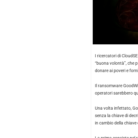
I ricercatori di Cloud
“buona volontà”, che pr
donare ai poveri e forn
Il ransomware GoodWill
operatori sarebbero qu
Una volta infettato, Goo
senza la chiave di decri
in cambio della chiave 