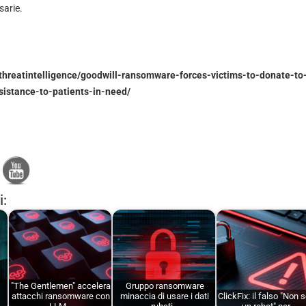
sarie.
/threatintelligence/goodwill-ransomware-forces-victims-to-donate-to
sistance-to-patients-in-need/
i:
"The Gentlemen" accelera
Gruppo ransomware
attacchi ransomware con
minaccia di usare i dati
ClickFix: il falso "Non 