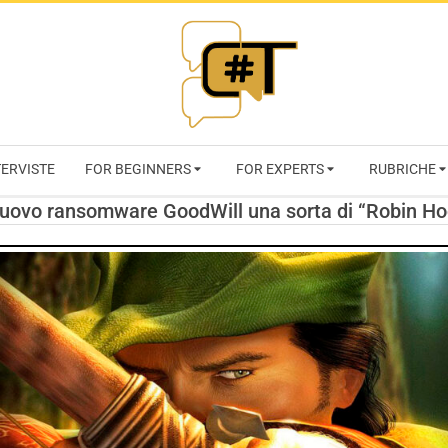
RIVISTA
TERVISTE
FOR BEGINNERS
FOR EXPERTS
RUBRICHE
CYBERSECURI
nuovo ransomware GoodWill una sorta di “Robin H
TRENDS