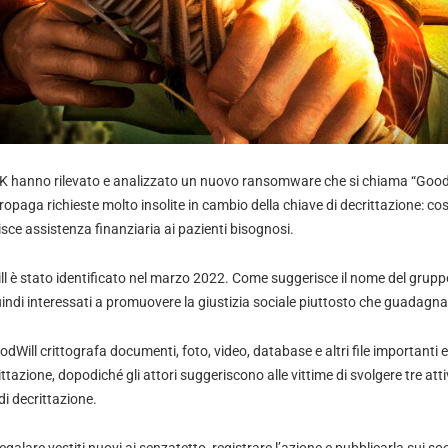
SEK hanno rilevato e analizzato un nuovo ransomware che si chiama “GoodW
opaga richieste molto insolite in cambio della chiave di decrittazione: cost
isce assistenza finanziaria ai pazienti bisognosi.
 è stato identificato nel marzo 2022. Come suggerisce il nome del gruppo
indi interessati a promuovere la giustizia sociale piuttosto che guadagna
dWill crittografa documenti, foto, video, database e altri file importanti e 
ttazione, dopodiché gli attori suggeriscono alle vittime di svolgere tre atti
di decrittazione.