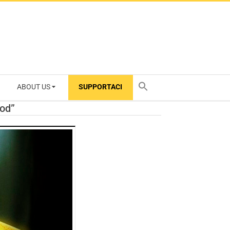
ABOUT US
SUPPORTACI
TY
ood”