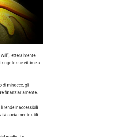
ill”, letteralmente
ringe le sue vittime a
 di minacce, gli
re finanziariamente.
li rende inaccessibili
vità socialmente utili