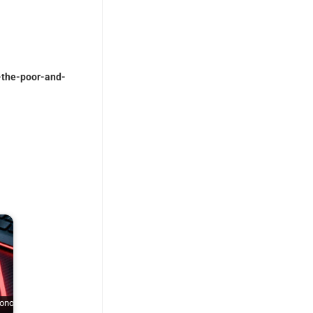
-the-poor-and-
sono