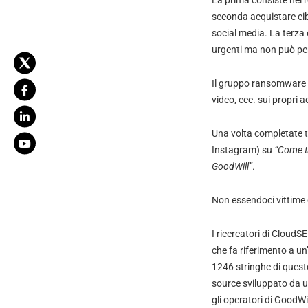
La prima consiste nel r
seconda acquistare cib
social media. La terza 
urgenti ma non può perm
Il gruppo ransomware ri
video, ecc. sui propri 
Una volta completate tu
Instagram) su
“Come t
GoodWill”
.
Non essendoci vittime e
I ricercatori di CloudS
che fa riferimento a un
1246 stringhe di ques
source sviluppato da u
gli operatori di GoodW