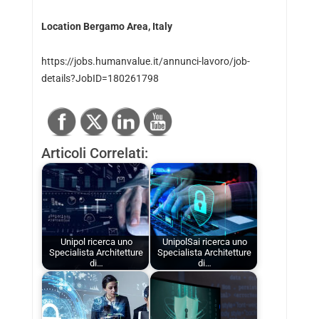
Location Bergamo Area, Italy
https://jobs.humanvalue.it/annunci-lavoro/job-
details?JobID=180261798
Articoli Correlati:
Unipol ricerca uno
UnipolSai ricerca uno
Specialista Architetture
Specialista Architetture
di…
di…