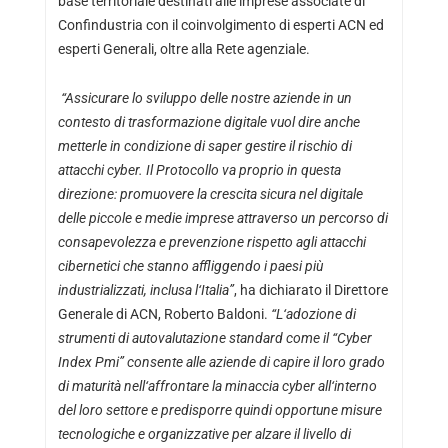
base territoriale destinati alle imprese associate di
Confindustria con il coinvolgimento di esperti ACN ed
esperti Generali, oltre alla Rete agenziale.
“Assicurare lo sviluppo delle nostre aziende in un
contesto di trasformazione digitale vuol dire anche
metterle in condizione di saper gestire il rischio di
attacchi cyber. Il Protocollo va proprio in questa
direzione: promuovere la crescita sicura nel digitale
delle piccole e medie imprese attraverso un percorso di
consapevolezza e prevenzione rispetto agli attacchi
cibernetici che stanno affliggendo i paesi più
industrializzati, inclusa l
‘
Italia”
, ha dichiarato il Direttore
Generale di ACN, Roberto Baldoni.
“L
‘
adozione di
strumenti di autovalutazione standard come il “Cyber
Index Pmi” consente alle aziende di capire il loro grado
di maturità nell
‘
affrontare la minaccia cyber all
‘
interno
del loro settore e predisporre quindi opportune misure
tecnologiche e organizzative per alzare il livello di