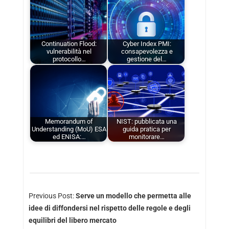
Continuation Flood:
Cyber Index PMI:
vulnerabilità nel
consapevolezza e
protocollo…
gestione del…
Memorandum of
NIST: pubblicata una
Understanding (MoU) ESA
guida pratica per
ed ENISA:…
monitorare…
Previous Post:
Serve un modello che permetta alle
idee di diffondersi nel rispetto delle regole e degli
equilibri del libero mercato