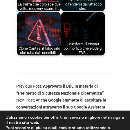
La truffa che colpisce due
difendersi dall'attacco
volte: recovery scam, il…
che…
Cruciferra: il crypter
Clone Caritas: il falso sito
polimorfico che elude gli
che ruba dati sensibili…
EDR…
Previous Post:
Approvato il DDL in materia di
“Perimetro di Sicurezza Nazionale Cibernetica”
Next Post:
Anche Google ammette di ascoltare le
conversazioni attraverso il suo Google Assistant
Utilizziamo i cookie per offrirti un servizio migliore nel navigare
il nostro sito web.
Puoi scoprire di più su quali cookie stiamo utilizzando o