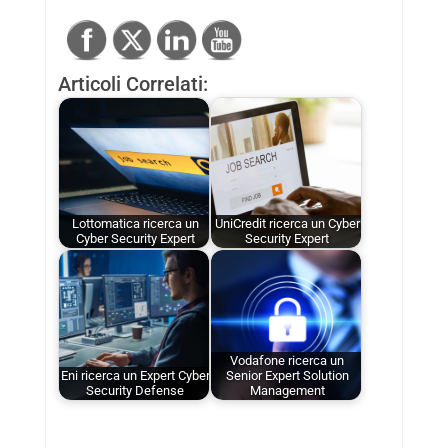
Articoli Correlati:
Lottomatica ricerca un
UniCredit ricerca un Cyber
Cyber Security Expert
Security Expert
Vodafone ricerca un
Eni ricerca un Expert Cyber
Senior Expert Solution
Security Defense
Management