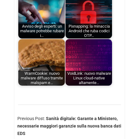
Avviso degli esperti: un
Pixnapping: la minaccia
malware potrebbe rubare
Android che ruba codici
i…
OTP…
WarmCookie: nuovo
VoidLink: nuovo malware
malware diffuso tramite
Linux cloud-native
malspam e…
altamente…
Previous Post:
Sanità digitale: Garante a Ministero,
necessarie maggiori garanzie sulla nuova banca dati
EDS