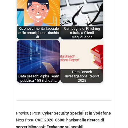
Riconoscimento facciale
Campagna di Phishing
sullo smartphone: rischio
mirata a Clienti
di…
MeglioBanca
Data Breach
Data Breach: Alpha Team
Investigations Report
pubblica 15GB di dati…
2025
Previous Post:
Cyber Security Specialist in Vodafone
Next Post:
CVE-2020-0688: hacker alla ricerca di
server Microsoft Exchange vulnerabili