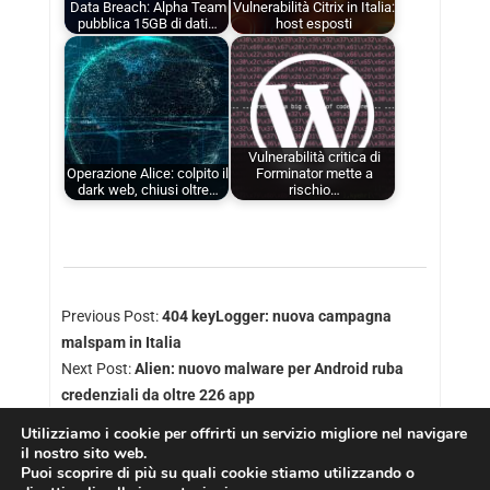
Data Breach: Alpha Team
Vulnerabilità Citrix in Italia:
pubblica 15GB di dati…
host esposti
Vulnerabilità critica di
Operazione Alice: colpito il
Forminator mette a
dark web, chiusi oltre…
rischio…
Previous Post:
404 keyLogger: nuova campagna
malspam in Italia
Next Post:
Alien: nuovo malware per Android ruba
credenziali da oltre 226 app
Utilizziamo i cookie per offrirti un servizio migliore nel navigare
il nostro sito web.
Puoi scoprire di più su quali cookie stiamo utilizzando o