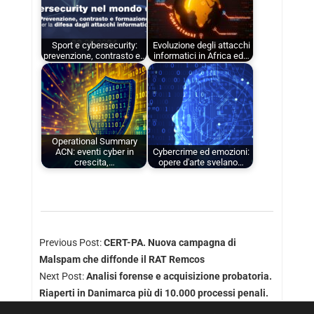
Sport e cybersecurity:
Evoluzione degli attacchi
prevenzione, contrasto e…
informatici in Africa ed…
Operational Summary
ACN: eventi cyber in
Cybercrime ed emozioni:
crescita,…
opere d'arte svelano…
Previous Post:
CERT-PA. Nuova campagna di
Malspam che diffonde il RAT Remcos
Next Post:
Analisi forense e acquisizione probatoria.
Riaperti in Danimarca più di 10.000 processi penali.