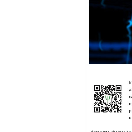
I
a
c
m
p
u