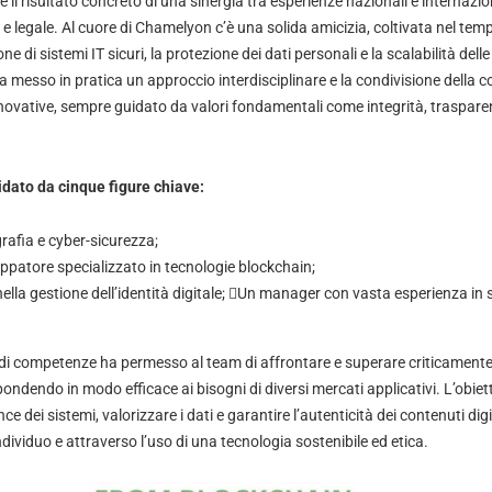
 il risultato concreto di una sinergia tra esperienze nazionali e internazi
 IT e legale. Al cuore di Chamelyon c’è una solida amicizia, coltivata nel tem
ne di sistemi IT sicuri, la protezione dei dati personali e la scalabilità delle
a messo in pratica un approccio interdisciplinare e la condivisione della
novative, sempre guidato da valori fondamentali come integrità, trasparen
dato da cinque figure chiave:
grafia e cyber-sicurezza;
uppatore specializzato in tecnologie blockchain;
ella gestione dell’identità digitale; 􀀗Un manager con vasta esperienza in 
 competenze ha permesso al team di affrontare e superare criticamente le
pondendo in modo efficace ai bisogni di diversi mercati applicativi. L’obiet
e dei sistemi, valorizzare i dati e garantire l’autenticità dei contenuti digit
’individuo e attraverso l’uso di una tecnologia sostenibile ed etica.