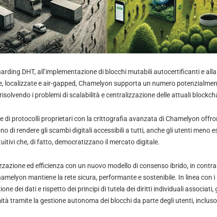
harding DHT, all’implementazione di blocchi mutabili autocertificanti e alla 
e, localizzate e air-gapped, Chamelyon supporta un numero potenzialmente
isolvendo i problemi di scalabilità e centralizzazione delle attuali blockch
e di protocolli proprietari con la crittografia avanzata di Chamelyon offr
o di rendere gli scambi digitali accessibili a tutti, anche gli utenti meno e
uitivi che, di fatto, democratizzano il mercato digitale.
zzazione ed efficienza con un nuovo modello di consenso ibrido, in contra
amelyon mantiene la rete sicura, performante e sostenibile. In linea con i
one dei dati e rispetto dei principi di tutela dei diritti individuali associati
à tramite la gestione autonoma dei blocchi da parte degli utenti, incluso i