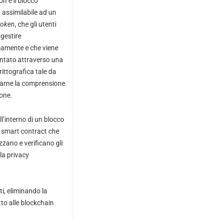
n è il blocco
 assimilabile ad un
token
, che gli utenti
gestire
mente e che viene
ntato attraverso una
ittografica tale da
carne la comprensione
ione.
l’interno di un blocco
a smart contract che
zano e verificano gli
la privacy
i, eliminando la
tto alle blockchain