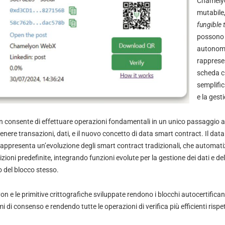
Chamelyo
mutabile,
fungible 
possono 
autonoma
rapprese
scheda cr
semplifi
e la gest
n consente di effettuare operazioni fondamentali in un unico passaggio al
nere transazioni, dati, e il nuovo concetto di data smart contract. Il dat
ppresenta un’evoluzione degli smart contract tradizionali, che automatiz
zioni predefinite, integrando funzioni evolute per la gestione dei dati e del
o del blocco stesso.
 e le primitive crittografiche sviluppate rendono i blocchi autocertificant
 di consenso e rendendo tutte le operazioni di verifica più efficienti rispe