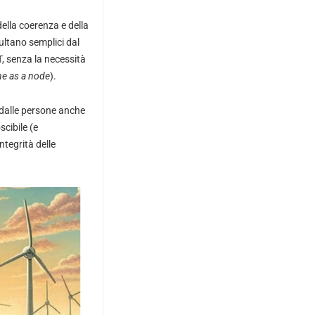
ella coerenza e della
sultano semplici dal
, senza la necessità
e as a node
).
i dalle persone anche
scibile (e
ntegrità delle