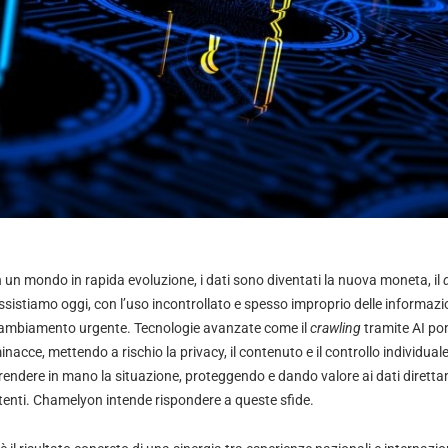
n un mondo in rapida evoluzione, i dati sono diventati la nuova moneta, il
ssistiamo oggi, con l’uso incontrollato e spesso improprio delle informazio
ambiamento urgente. Tecnologie avanzate come il
crawling
tramite AI p
inacce, mettendo a rischio la privacy, il contenuto e il controllo individual
rendere in mano la situazione, proteggendo e dando valore ai dati diretta
tenti. Chamelyon intende rispondere a queste sfide.