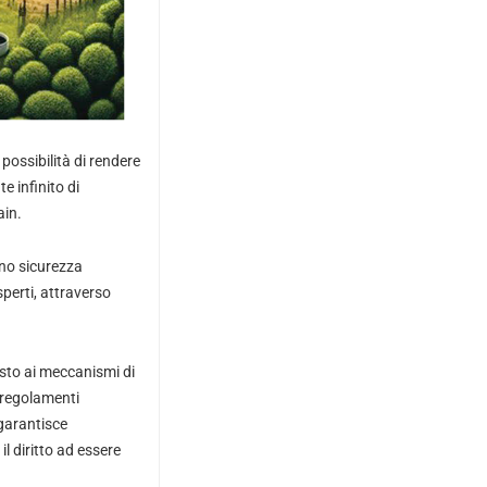
possibilità di rendere
 infinito di
ain.
ono sicurezza
sperti, attraverso
sto ai meccanismi di
 regolamenti
, garantisce
l diritto ad essere