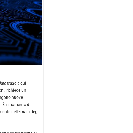
data trade
a cui
ni, richiede un
ongono nuove
e. È il momento di
mente nelle mani degli