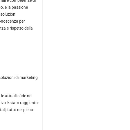
onali e competenze di
po, e la passione
 soluzioni
 conoscenza per
za e rispetto della
soluzioni di marketing
 attuali sfide nei
tivo è stato raggiunto:
ali, tutto nel pieno