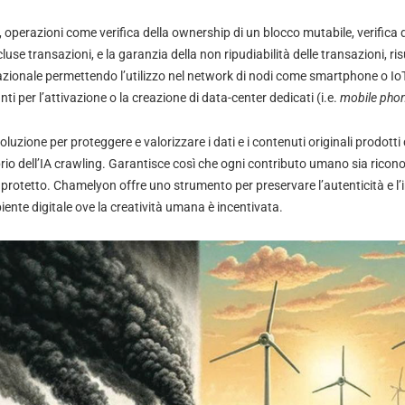
operazioni come verifica della ownership di un blocco mutabile, verifica d
cluse transazioni, e la garanzia della non ripudiabilità delle transazioni, ri
zionale permettendo l’utilizzo nel network di nodi come smartphone o IoT
ti per l’attivazione o la creazione di data-center dedicati (i.e.
mobile phon
uzione per proteggere e valorizzare i dati e i contenuti originali prodott
prio dell’IA crawling. Garantisce così che ogni contributo umano sia ricono
 e protetto. Chamelyon offre uno strumento per preservare l’autenticità e l’i
ente digitale ove la creatività umana è incentivata.