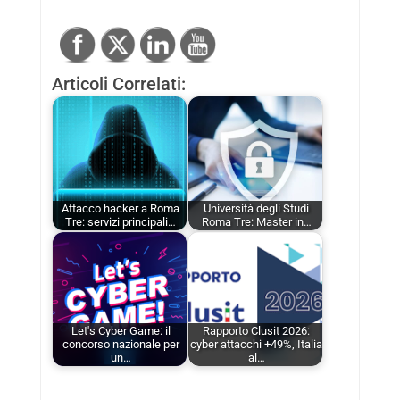
Articoli Correlati:
Attacco hacker a Roma
Università degli Studi
Tre: servizi principali…
Roma Tre: Master in…
Let's Cyber Game: il
Rapporto Clusit 2026:
concorso nazionale per
cyber attacchi +49%, Italia
un…
al…