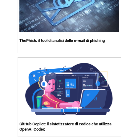
ThePhish: il tool di analisi delle e-mail di phishing
GitHub Copilot: il sintetizzatore di codice che utilizza
OpenAI Codex