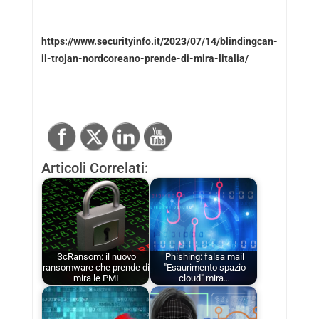
https://www.securityinfo.it/2023/07/14/blindingcan-
il-trojan-nordcoreano-prende-di-mira-litalia/
Articoli Correlati:
ScRansom: il nuovo
Phishing: falsa mail
ransomware che prende di
"Esaurimento spazio
mira le PMI
cloud" mira…