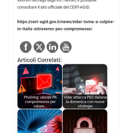
ulteriori dettagli sugli IoC rilevati, è possibile
consultare il sito ufficiale del CERT-AGID.
https://cert-agid.gov.it/news/vidar-torna-a-colpire-
in-italia-attraverso-pec-compromesse/
Articoli Correlati:
Phishing: utenze PA
Vidar attacca PEC italiane
compromesse per
la domenica con nuove
rubare…
strategie