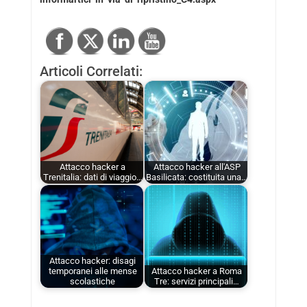
Articoli Correlati:
Attacco hacker a
Attacco hacker all'ASP
Trenitalia: dati di viaggio…
Basilicata: costituita una…
Attacco hacker: disagi
temporanei alle mense
Attacco hacker a Roma
scolastiche
Tre: servizi principali…