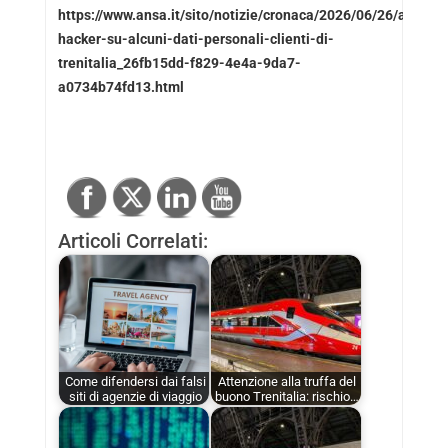
https://www.ansa.it/sito/notizie/cronaca/2026/06/26/attacco
hacker-su-alcuni-dati-personali-clienti-di-
trenitalia_26fb15dd-f829-4e4a-9da7-
a0734b74fd13.html
Articoli Correlati:
Come difendersi dai falsi
Attenzione alla truffa del
siti di agenzie di viaggio
buono Trenitalia: rischio…