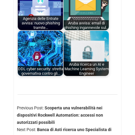
Agenzia delle Entrate
avvisa: nuovo phishing
Aruba avvisa: email di
tramite…
phishing ingannevole sul…
Aruba ricerca un AI e
DDL cyber security: stretta
Machine Learning System
governativa contro gli…
Engineer
Previous Post:
Scoperta una vulnerabilità nei
dispositivi Rockwell Automation: accessi non
autorizzati possibili
Next Post:
Banca di Asti ricerca uno Specialista di