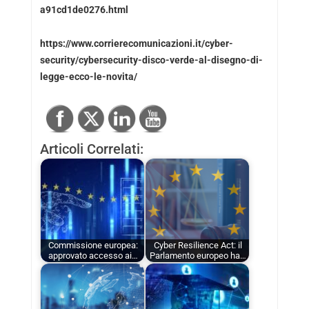
a91cd1de0276.html
https://www.corrierecomunicazioni.it/cyber-
security/cybersecurity-disco-verde-al-disegno-di-
legge-ecco-le-novita/
Articoli Correlati:
Commissione europea:
Cyber Resilience Act: il
approvato accesso ai…
Parlamento europeo ha…