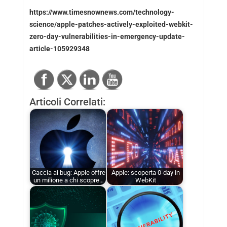
https://www.timesnownews.com/technology-
science/apple-patches-actively-exploited-webkit-
zero-day-vulnerabilities-in-emergency-update-
article-105929348
Articoli Correlati:
Caccia ai bug: Apple offre
Apple: scoperta 0-day in
un milione a chi scopre…
WebKit