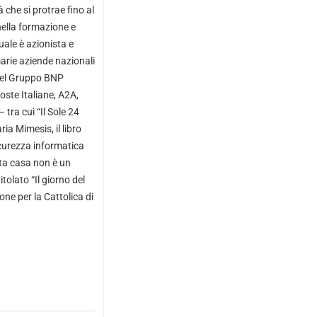
à che si protrae fino al
nella formazione e
uale è azionista e
marie aziende nazionali
 del Gruppo BNP
Poste Italiane, A2A,
 tra cui “Il Sole 24
ria Mimesis, il libro
icurezza informatica
sta casa non è un
tolato “Il giorno del
ne per la Cattolica di