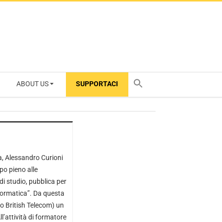
ABOUT US
SUPPORTACI
TY
ta, Alessandro Curioni
po pieno alle
i studio, pubblica per
formatica”. Da questa
to British Telecom) un
l’attività di formatore