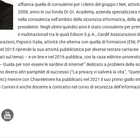
affianca quella di consulente per i clienti del gruppo I.Net, attivit
2008, anno in cui fonda DI.GI. Academy, azienda specializzata 
nella consulenza nell’ambito della sicurezza informatica, della q
presidente. Negli ultimi quindici anni è stato consulente per pri
e multinazionali tra le quali Edison S.p.A., Cardif Assicurazioni
razioni, Pepsico Italia, attività che alterna con quella di formatore (ENI, 
el 2015 riprende la sua attività pubblicistica per diverse testate cartacee –
ati sul tema) – e on line e nel 2016 pubblica, con la casa editrice universita
– Guida per non essere le sardine di Internet” dedicato a problemi della s
o diversi altri pamphlet di successo (“La privacy vi salverà la vita”, “Que
c) mentre con Chiarelettere ha pubblicato nel 2021 il suo primo giallo inti
 Curioni è anche docente a contratto nel corso di sicurezza dell’informazio