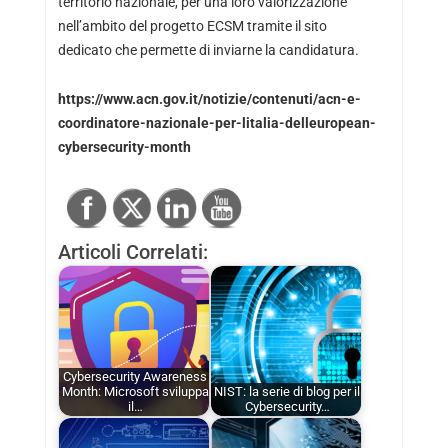
territorio nazionale, per una loro valorizzazione
nell’ambito del progetto ECSM tramite il
sito
dedicato
che permette di inviarne la candidatura.
https://www.acn.gov.it/notizie/contenuti/acn-e-
coordinatore-nazionale-per-litalia-delleuropean-
cybersecurity-month
Articoli Correlati:
Cybersecurity Awareness
Month: Microsoft sviluppa
NIST: la serie di blog per il
il…
Cybersecurity…