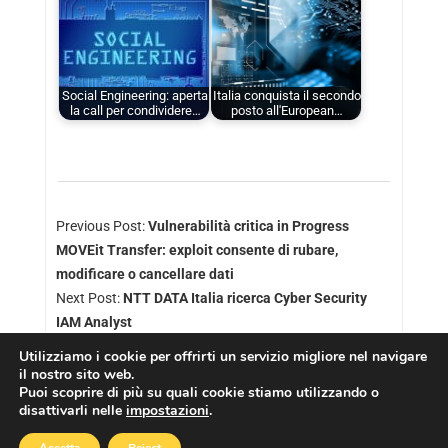
Social Engineering: aperta
Italia conquista il secondo
la call per condividere…
posto all'European…
Previous Post:
Vulnerabilità critica in Progress
MOVEit Transfer: exploit consente di rubare,
modificare o cancellare dati
Next Post:
NTT DATA Italia ricerca Cyber Security
IAM Analyst
Utilizziamo i cookie per offrirti un servizio migliore nel navigare
il nostro sito web.
Puoi scoprire di più su quali cookie stiamo utilizzando o
disattivarli nelle
impostazioni
.
Copyright © 2026
Cookies Policy
|
Privacy Policy