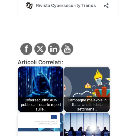
Articoli Correlati:
Cybersecurity: ACN
Campagne malevole in
pubblica il quarto report
Italia: analisi della
sulle…
settimana…