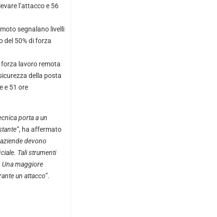
levare l’attacco e 56
emoto segnalano livelli
no del 50% di forza
i forza lavoro remota
 sicurezza della posta
e e 51 ore
ecnica porta a un
stante”
, ha affermato
le aziende devono
ciale. Tali strumenti
e. Una maggiore
rante un attacco”
.