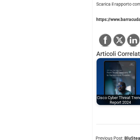
Scarica il rapporto co
https://www.barracud
Articoli Correlat
Cisco Cyber Threat Tre
Report 2024
Previous Post:
BluStea