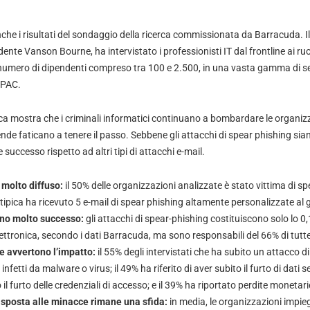
nche i risultati del sondaggio della ricerca commissionata da Barracuda. 
dente Vanson Bourne, ha intervistato i professionisti IT dal frontline ai ruo
umero di dipendenti compreso tra 100 e 2.500, in una vasta gamma di setto
APAC.
rca mostra che i criminali informatici continuano a bombardare le organizz
ende faticano a tenere il passo. Sebbene gli attacchi di spear phishing si
 successo rispetto ad altri tipi di attacchi e-mail.
 molto diffuso:
il 50% delle organizzazioni analizzate è stato vittima di s
tipica ha ricevuto 5 e-mail di spear phishing altamente personalizzate al 
nno molto successo:
gli attacchi di spear-phishing costituiscono solo lo 0,1
ettronica, secondo i dati Barracuda, ma sono responsabili del 66% di tutte 
e avvertono l’impatto:
il 55% degli intervistati che ha subito un attacco d
etti da malware o virus; il 49% ha riferito di aver subito il furto di dati se
o il furto delle credenziali di accesso; e il 39% ha riportato perdite monetari
risposta alle minacce rimane una sfida:
in media, le organizzazioni impi