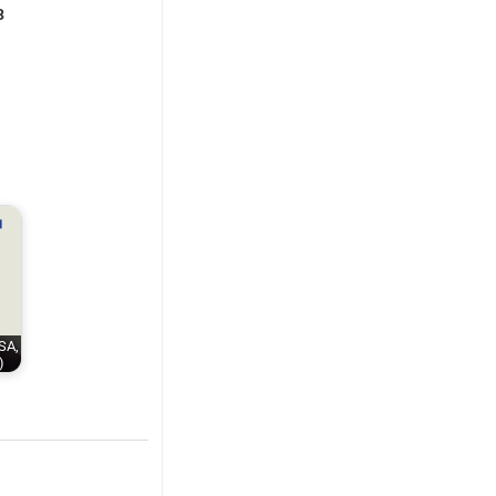
3
USA,
)