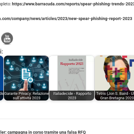
mpleto:
https://www.barracuda.com/reports/spear-phishing-trends-202
a.com/company/news/articles/2023/new-spear-phishing-report-2023
i:
nds
Garante Privacy: Relazione
Italiadecide - Rapporto
Tetris (Jon S. Baird - 
sull’attività 2023
2023
Gran Bretagna 2023
ler: campagna in corso tramite una falsa RFQ