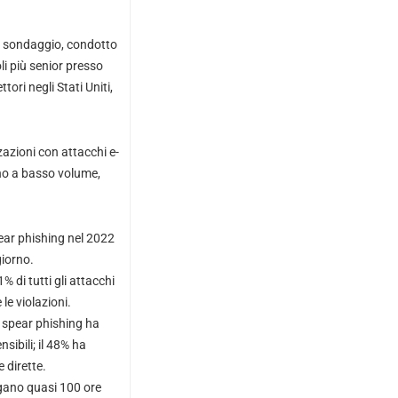
Il sondaggio, condotto
li più senior presso
ri negli Stati Uniti,
azioni con attacchi e-
ano a basso volume,
pear phishing nel 2022
giorno.
% di tutti gli attacchi
le violazioni.
i spear phishing ha
nsibili; il 48% ha
e dirette.
egano quasi 100 ore