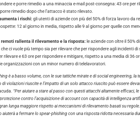
spondere e porre rimedio a una minaccia e-mail post-consegna: 43 ore per ri
porre rimedio dopo che l’attacco è stato rilevato.
aumenta i rischi:
gli utenti di aziende con più del 50% di forza lavoro da r
 sospette: 12 al giorno in media, rispetto alle 9 al giorno per quelle con me
 remoti rallenta il rilevamento e la risposta:
le aziende con oltre il 50% d
che ci vuole più tempo sia per rilevare che per rispondere agli incidenti di
er rilevare e 63 ore per rispondere e mitigare, rispetto a una media di 36 or
le organizzazioni con un minor numero di telelavoratori.
ing è a basso volume, con le sue tattiche mirate e di social engineering, la t
i violazioni riuscite e l’impatto di un solo attacco riuscito può essere deva
racuda.
“Per aiutare a stare al passo con questi attacchi altamente efficaci, 
 protezione contro l’acquisizione di account con capacità di intelligenza artifi
 gran lunga maggiore rispetto ai meccanismi di rilevamento basati su regol
to aiuterà a fermare lo spear-phishing con una risposta ridotta necessaria du