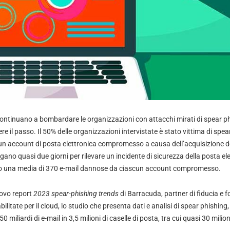
 continuano a bombardare le organizzazioni con attacchi mirati di spear p
e il passo. Il 50% delle organizzazioni intervistate è stato vittima di spear
 account di posta elettronica compromesso a causa dell’acquisizione de
gano quasi due giorni per rilevare un incidente di sicurezza della posta ele
no una media di 370 e-mail dannose da ciascun account compromesso.
uovo report
2023 spear-phishing trends
di Barracuda, partner di fiducia e fo
bilitate per il cloud, lo studio che presenta dati e analisi di spear phishing
 miliardi di e-mail in 3,5 milioni di caselle di posta, tra cui quasi 30 milion