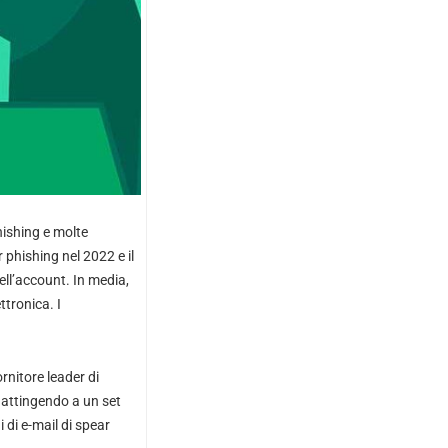
hishing e molte
 phishing nel 2022 e il
ll’account. In media,
ttronica. I
rnitore leader di
, attingendo a un set
i di e-mail di spear