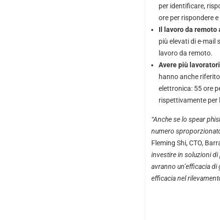
per identificare, ri
ore per rispondere e 
Il lavoro da remoto 
più elevati di e-mail
lavoro da remoto.
Avere più lavoratori
hanno anche riferito 
elettronica: 55 ore p
rispettivamente per 
“Anche se lo spear phish
numero sproporzionato d
Fleming Shi, CTO, Bar
investire in soluzioni di
avranno un’efficacia di
efficacia nel rilevamen